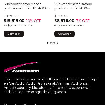
Subwoofer amplificado
Subwoofer amplificado
profesional doble 18" 4000w
profesional 18" 1400w
$21,999.00
$9,499.00
$19,819.00
$8,878.00
10
% OFF
7
% OFF
6
x
$3,303.17
sin intereses
6
x
$1,479.67
sin intereses
Especialistas en sonido de alta calidad. Encuentra lo mejor
en Car Audio, Audio Profesional, Alarmas, Audífonos,
Amplificadores y Micrófonos. Potencia tu experiencia
auditiva con tecnología de vanguardia.