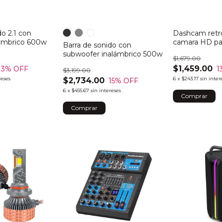
do 2.1 con
Dashcam retro
ambrico 600w
camara HD par
Barra de sonido con
subwoofer inalámbrico 500w
$1,679.00
$1,459.00
13
% OFF
1
$3,199.00
reses
6
x
$243.17
sin inter
$2,734.00
15
% OFF
6
x
$455.67
sin intereses
Comprar