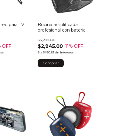
red para TV
Bocina amplificada
profesional con bateria
recargable 6.5" 120w
$3,299.00
$2,945.00
 OFF
11
% OFF
ses
6
x
$490.83
sin intereses