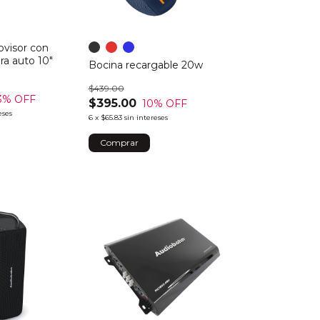
visor con
a auto 10"
Bocina recargable 20w
$439.00
3
% OFF
$395.00
10
% OFF
eses
6
x
$65.83
sin intereses
Comprar