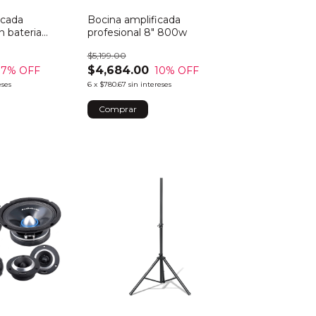
icada
Bocina amplificada
n bateria
profesional 8" 800w
" 300w
$5,199.00
$4,684.00
17
% OFF
10
% OFF
eses
6
x
$780.67
sin intereses