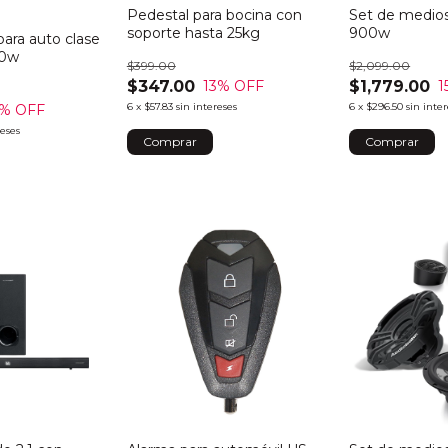
Pedestal para bocina con
Set de medios
soporte hasta 25kg
900w
para auto clase
00w
$399.00
$2,099.00
$347.00
$1,779.00
13
% OFF
1
6
x
$57.83
sin intereses
6
x
$296.50
sin inte
% OFF
reses