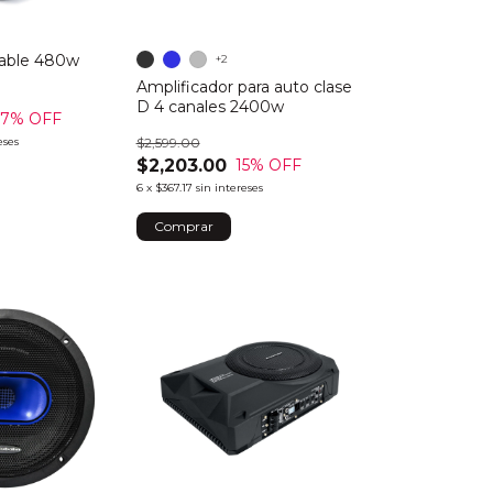
gable 480w
+2
Amplificador para auto clase
D 4 canales 2400w
17
% OFF
eses
$2,599.00
$2,203.00
15
% OFF
6
x
$367.17
sin intereses
Comprar