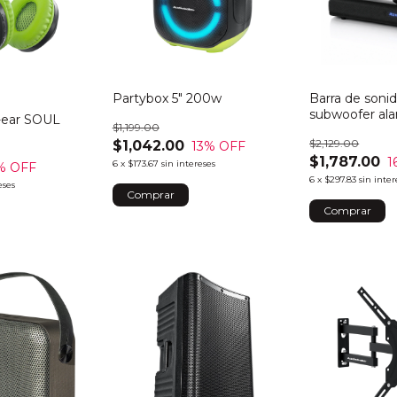
Partybox 5" 200w
Barra de soni
subwoofer al
-ear SOUL
$1,199.00
$2,129.00
$1,042.00
13
% OFF
$1,787.00
1
6
x
$173.67
sin intereses
% OFF
6
x
$297.83
sin inter
eses