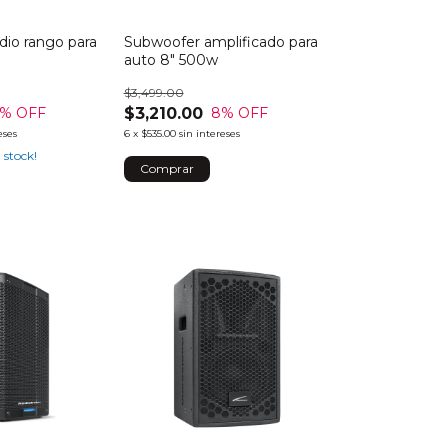
io rango para
Subwoofer amplificado para
auto 8" 500w
$3,499.00
$3,210.00
% OFF
8
% OFF
eses
6
x
$535.00
sin intereses
 stock!