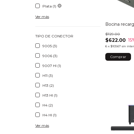
Plata (1)
Ver más
Bocina recarg
$729.00
TIPO DE CONECTOR
$622.00
15
9005 (3)
6
x
$103.67
sin inte
9006 (3)
9007 Hl (1)
H11 (3)
H13 (2)
H13 Hl (1)
H4 (2)
H4 Hl (1)
Ver más