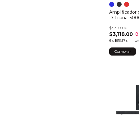
Amplificador 
D 1 canal 50
$3,399.00
$3,118.00
8
6
x
$519.67
sin inte
Comprar