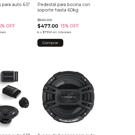
 para auto 6.5"
Pedestal para bocina con
soporte hasta 60kg
$549.00
$477.00
5
% OFF
13
% OFF
reses
6
x
$79.50
sin intereses