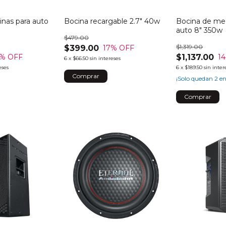
inas para auto
Bocina recargable 2.7" 40w
Bocina de med
auto 8" 350w
$479.00
$1,319.00
$399.00
17
% OFF
$1,137.00
% OFF
14
6
x
$66.50
sin intereses
eses
6
x
$189.50
sin inter
¡Solo quedan
2
en