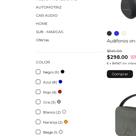
AUTOMOTRIZ
CAR AUDIO
HOME
SUB - MARCAS
Ofertas
Audifonos on
$349.00
$298.00
15
COLOR
6
x
$49.67
sin inter
Negro (9)
Comprar
Azul (8)
Rojo (6)
Gris (3)
Blanco (2)
Naranja (2)
Beige (1)