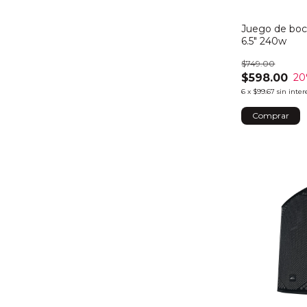
Juego de boc
6.5" 240w
$749.00
$598.00
20
6
x
$99.67
sin inter