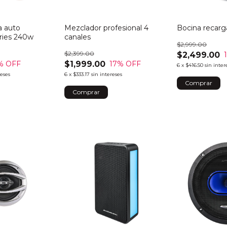
a auto
Mezclador profesional 4
Bocina recar
ies 240w
canales
$2,999.00
$2,399.00
$2,499.00
$1,999.00
% OFF
17
% OFF
6
x
$416.50
sin inter
reses
6
x
$333.17
sin intereses