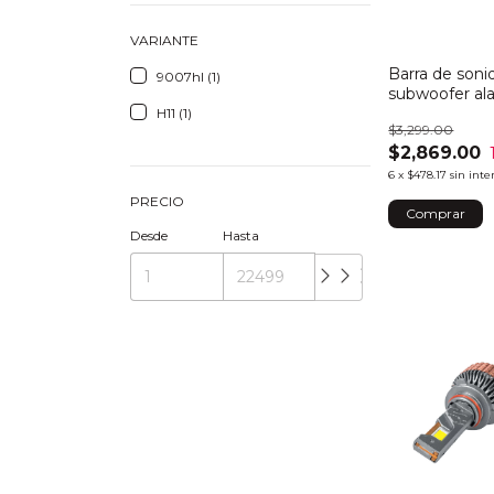
VARIANTE
Barra de soni
9007hl (1)
subwoofer al
H11 (1)
$3,299.00
$2,869.00
6
x
$478.17
sin inte
PRECIO
Desde
Hasta