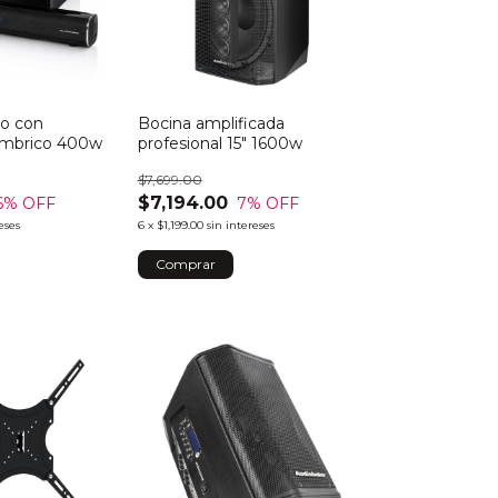
do con
Bocina amplificada
ambrico 400w
profesional 15" 1600w
$7,699.00
$7,194.00
6
% OFF
7
% OFF
eses
6
x
$1,199.00
sin intereses