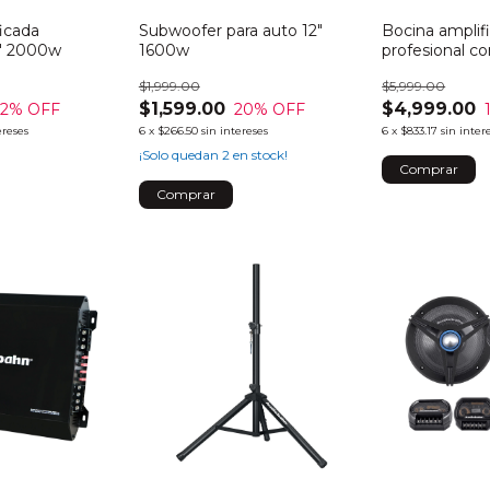
icada
Subwoofer para auto 12"
Bocina amplif
5" 2000w
1600w
profesional co
recargbale 8
$1,999.00
$5,999.00
$1,599.00
$4,999.00
12
% OFF
20
% OFF
ereses
6
x
$266.50
sin intereses
6
x
$833.17
sin inter
¡Solo quedan
2
en stock!