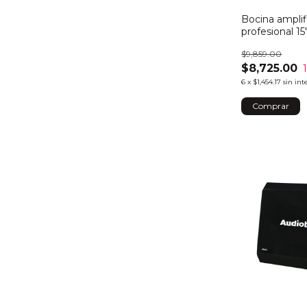
Bocina amplif
profesional 1
$9,859.00
$8,725.00
6
x
$1,454.17
sin int