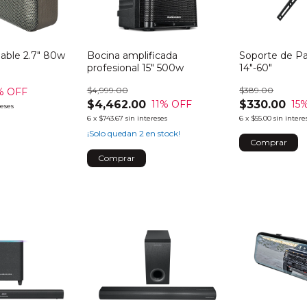
able 2.7" 80w
Bocina amplificada
Soporte de Pa
profesional 15" 500w
14"-60"
$4,999.00
$389.00
% OFF
$4,462.00
$330.00
11
% OFF
15
%
reses
6
x
$743.67
sin intereses
6
x
$55.00
sin intere
¡Solo quedan
2
en stock!