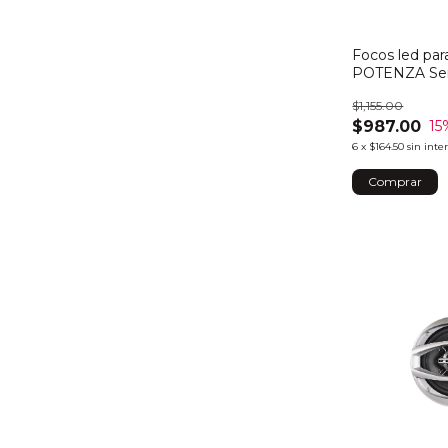
Focos led par
POTENZA Ser
$1,155.00
$987.00
15
6
x
$164.50
sin inte
Comprar