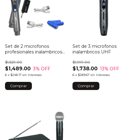
Set de 2 microfonos
Set de 3 microfonos
profesionales inalambricos
inalambricos UHF
UHF
$1,529.00
$1,999.00
$1,489.00
$1,738.00
3
% OFF
13
% OFF
6
x
$248.17
sin intereses
6
x
$289.67
sin intereses