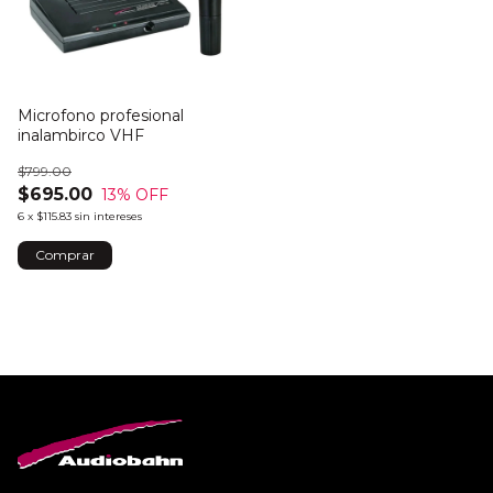
Microfono profesional
inalambirco VHF
$799.00
$695.00
13
% OFF
6
x
$115.83
sin intereses