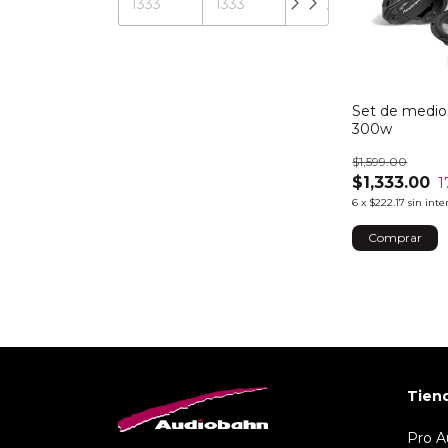
Set de medios
300w
$1,599.00
$1,333.00
1
6
x
$222.17
sin inte
Tien
Pro A