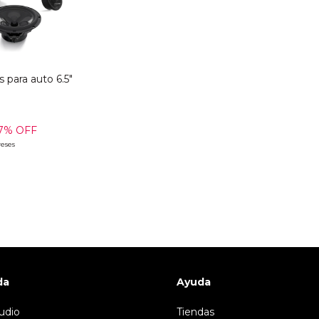
 para auto 6.5"
7
% OFF
reses
da
Ayuda
udio
Tiendas