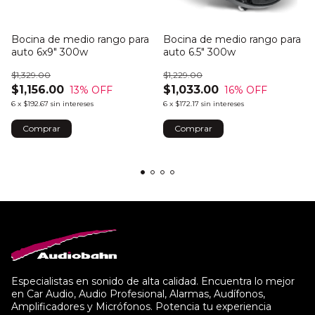
Bocina de medio rango para
Bocina de medio rango para
auto 6x9" 300w
auto 6.5" 300w
$1,329.00
$1,229.00
$1,156.00
$1,033.00
13
% OFF
16
% OFF
6
x
$192.67
sin intereses
6
x
$172.17
sin intereses
Especialistas en sonido de alta calidad. Encuentra lo mejor
en Car Audio, Audio Profesional, Alarmas, Audífonos,
Amplificadores y Micrófonos. Potencia tu experiencia