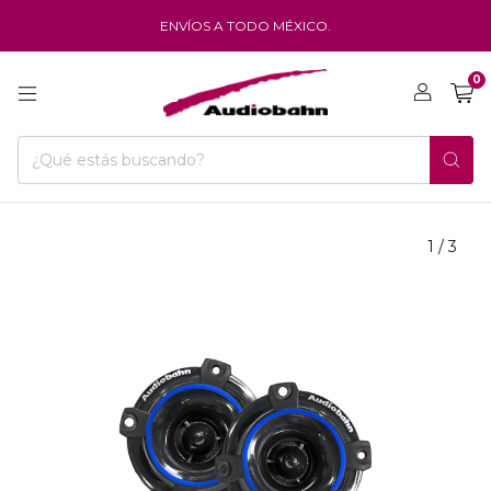
ENVÍOS A TODO MÉXICO.
0
1
/
3