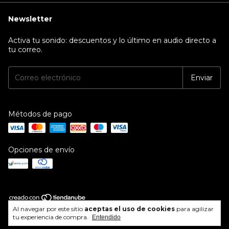
Newsletter
Activa tu sonido: descuentos y lo último en audio directo a
tu correo.
Métodos de pago
Opciones de envío
Al navegar por este sitio
aceptas el uso de cookies
para agilizar
Copyright Audiobahn - 2026. Todos los derechos reservados.
tu experiencia de compra.
Entendido