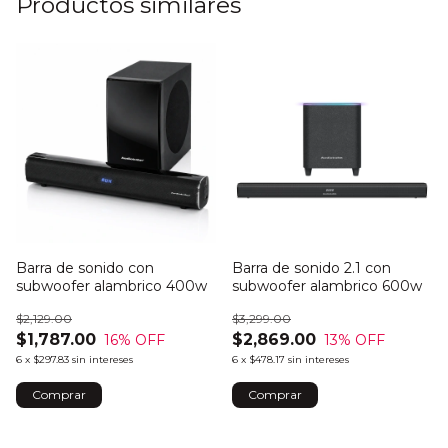
Productos similares
Barra de sonido con
Barra de sonido 2.1 con
subwoofer alambrico 400w
subwoofer alambrico 600w
$2,129.00
$3,299.00
$1,787.00
$2,869.00
16
% OFF
13
% OFF
6
x
$297.83
sin intereses
6
x
$478.17
sin intereses