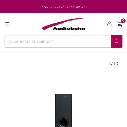
ENVÍOS A TODO MÉXICO.
0
1
/
10