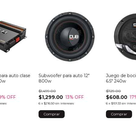
para auto clase
Subwoofer para auto 12"
Juego de boci
00w
800w
6.5" 240w
$1,499.00
$729.00
$1,299.00
$608.00
9
% OFF
13
% OFF
17
reses
6
x
$216.50
sin intereses
6
x
$101.33
sin inter