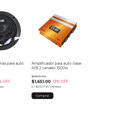
nas para auto
Amplificador para auto clase
A/B 2 canales 1500w
$1,899.00
$1,651.00
% OFF
13
% OFF
eses
6
x
$275.17
sin intereses