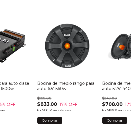
para auto clase
Bocina de medio rango para
Bocina de med
s 1500w
auto 6.5" 560w
auto 5.25" 44
$999.00
$849.00
$833.00
$708.00
3
% OFF
17
% OFF
17
eses
6
x
$138.83
sin intereses
6
x
$118.00
sin inter