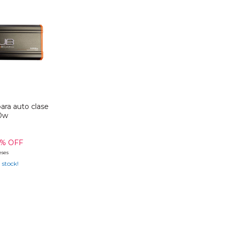
ara auto clase
00w
% OFF
eses
 stock!