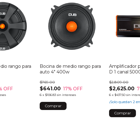
dio rango para
Bocina de medio rango para
Amplificador p
auto 4" 400w
D 1 canal 50
$769.00
$2,809.00
$641.00
$2,625.00
% OFF
17
% OFF
7
reses
6
x
$106.83
sin intereses
6
x
$437.50
sin inter
¡Solo quedan
2
en