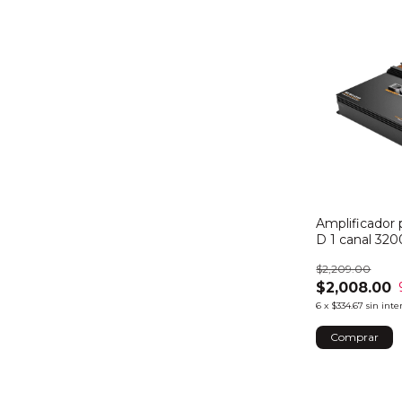
Amplificador 
D 1 canal 32
$2,209.00
$2,008.00
6
x
$334.67
sin inte