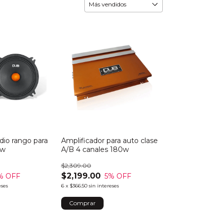
io rango para
Amplificador para auto clase
0w
A/B 4 canales 180w
$2,309.00
$2,199.00
% OFF
5
% OFF
eses
6
x
$366.50
sin intereses