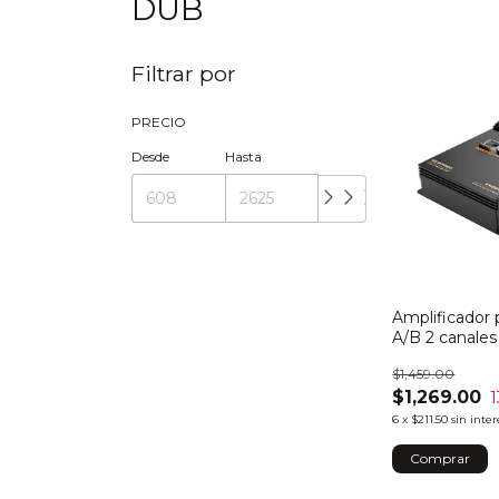
DUB
Filtrar por
PRECIO
Desde
Hasta
Amplificador 
A/B 2 canale
$1,459.00
$1,269.00
1
6
x
$211.50
sin inter