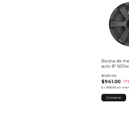
Bocina de me
auto 8" 600w
$1,129.00
$941.00
17
6
x
$156.83
sin inte