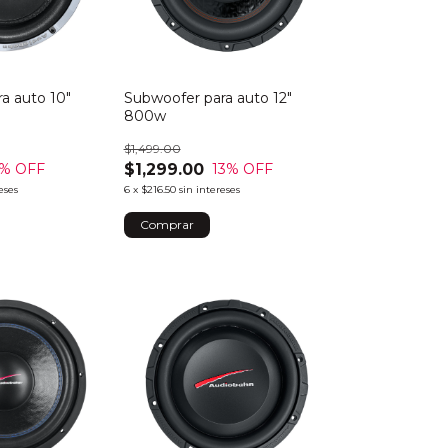
a auto 10"
Subwoofer para auto 12"
800w
$1,499.00
$1,299.00
% OFF
13
% OFF
eses
6
x
$216.50
sin intereses