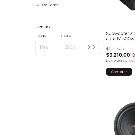
ULTRA Series
PRECIO
Subwoofer am
Desde
Hasta
auto 8" 500w
$3,499.00
$3,210.00
6
x
$535.00
sin inte