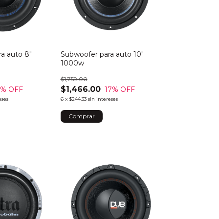
a auto 8"
Subwoofer para auto 10"
1000w
$1,759.00
$1,466.00
3
% OFF
17
% OFF
eses
6
x
$244.33
sin intereses