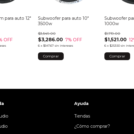
m para auto 12"
Subwoofer para auto 10"
Subwoofer par
3500w
1000w
$3,549.00
$1,719.00
$3,286.00
$1,521.00
% OFF
7
% OFF
12
reses
6
x
$547.67
sin intereses
6
x
$253.50
sin inter
da
Ayuda
udio
Tiendas
udio
¿Cómo comprar?