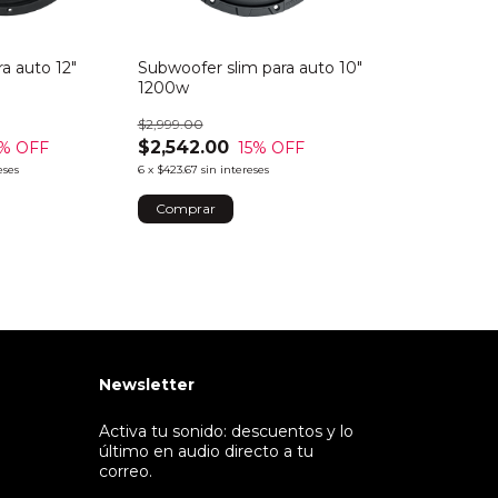
a auto 12"
Subwoofer slim para auto 10"
1200w
$2,999.00
$2,542.00
% OFF
15
% OFF
eses
6
x
$423.67
sin intereses
Newsletter
Activa tu sonido: descuentos y lo
último en audio directo a tu
correo.