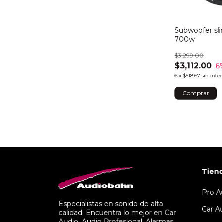
Subwoofer sli
700w
$3,299.00
$3,112.00
6
6
x
$518.67
sin inte
Tien
Pro A
Especialistas en sonido de alta
Car A
calidad. Encuentra lo mejor en Car
Audio, Audio Profesional, Alarmas,