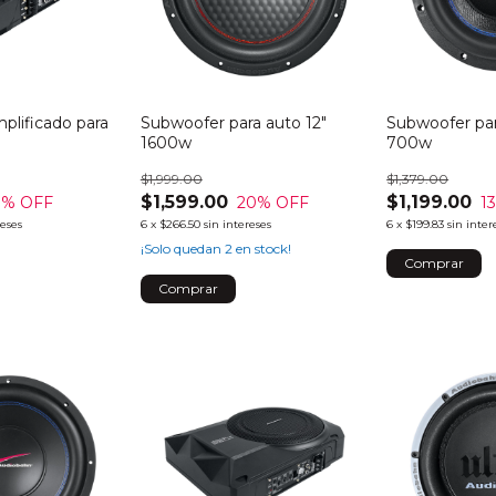
plificado para
Subwoofer para auto 12"
Subwoofer par
1600w
700w
$1,999.00
$1,379.00
$1,599.00
$1,199.00
8
% OFF
20
% OFF
1
reses
6
x
$266.50
sin intereses
6
x
$199.83
sin inter
¡Solo quedan
2
en stock!