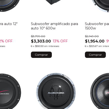
a auto 12"
Subwoofer amplificado para
Subwoofer par
auto 10" 600w
1500w
$3,799.00
$2,149.00
$3,303.00
$1,954.00
2
% OFF
13
% OFF
9
reses
6
x
$550.50
sin intereses
6
x
$325.67
sin inter