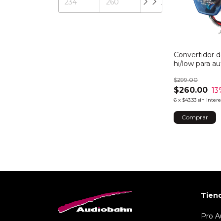
Convertidor 
hi/low para a
$299.00
$260.00
13
6
x
$43.33
sin inter
Tien
Pro A