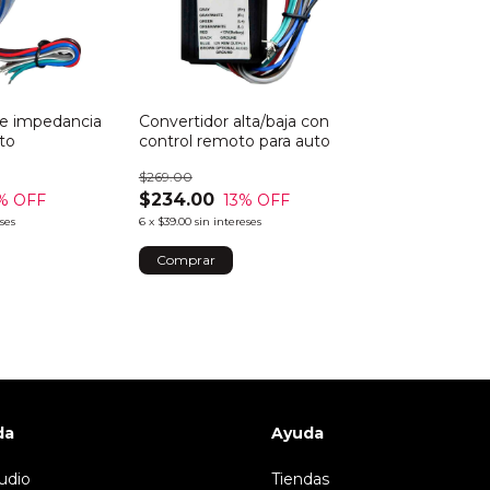
de impedancia
Convertidor alta/baja con
uto
control remoto para auto
$269.00
$234.00
% OFF
13
% OFF
eses
6
x
$39.00
sin intereses
da
Ayuda
udio
Tiendas