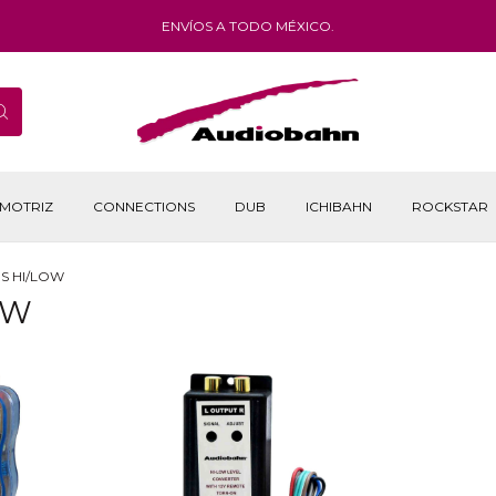
ENVÍOS A TODO MÉXICO.
MOTRIZ
CONNECTIONS
DUB
ICHIBAHN
ROCKSTAR
S HI/LOW
OW