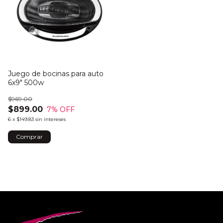
Juego de bocinas para auto
6x9" 500w
$969.00
$899.00
7
% OFF
6
x
$149.83
sin intereses